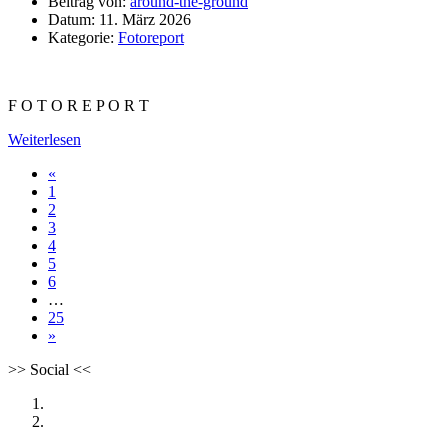
Beitrag von:
around-the-ground
Datum:
11. März 2026
Kategorie:
Fotoreport
F O T O R E P O R T
Weiterlesen
«
1
2
3
4
5
6
…
25
»
>>
Social
<<