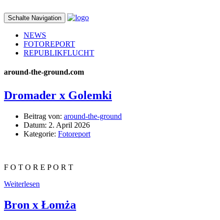
Schalte Navigation
NEWS
FOTOREPORT
REPUBLIKFLUCHT
around-the-ground.com
Dromader x Golemki
Beitrag von:
around-the-ground
Datum:
2. April 2026
Kategorie:
Fotoreport
F O T O R E P O R T
Weiterlesen
Bron x Łomża