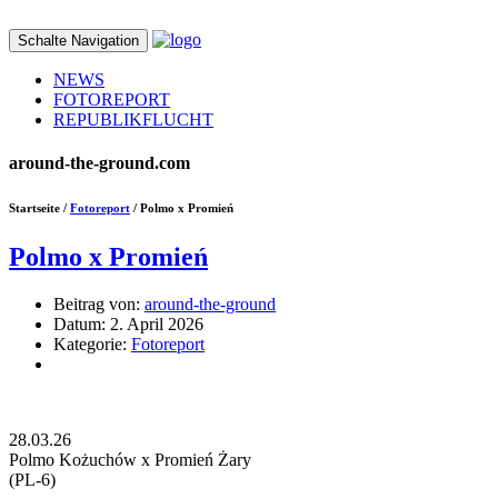
Schalte Navigation
NEWS
FOTOREPORT
REPUBLIKFLUCHT
around-the-ground.com
Startseite /
Fotoreport
/ Polmo x Promień
Polmo x Promień
Beitrag von:
around-the-ground
Datum:
2. April 2026
Kategorie:
Fotoreport
28.03.26
Polmo Kożuchów x Promień Żary
(PL-6)