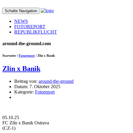
Schalte Navigation
NEWS
FOTOREPORT
REPUBLIKFLUCHT
around-the-ground.com
Startseite /
Fotoreport
/ Zlín x Banik
Zlín x Banik
Beitrag von:
around-the-ground
Datum:
7. Oktober 2025
Kategorie:
Fotoreport
05.10.25
FC Zlín x Banik Ostrava
(CZ-1)