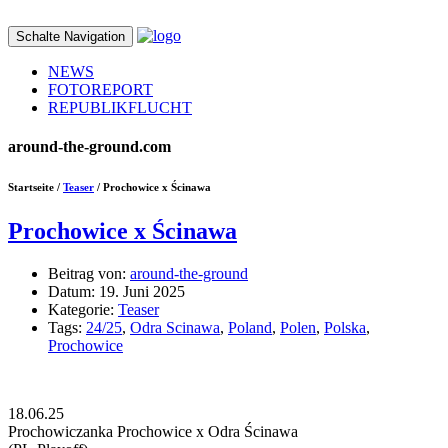
Schalte Navigation
NEWS
FOTOREPORT
REPUBLIKFLUCHT
around-the-ground.com
Startseite /
Teaser
/ Prochowice x Ścinawa
Prochowice x Ścinawa
Beitrag von:
around-the-ground
Datum:
19. Juni 2025
Kategorie:
Teaser
Tags:
24/25
,
Odra Scinawa
,
Poland
,
Polen
,
Polska
,
Prochowice
18.06.25
Prochowiczanka Prochowice x Odra Ścinawa