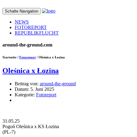
Schalte Navigation
NEWS
FOTOREPORT
REPUBLIKFLUCHT
around-the-ground.com
Startseite /
Fotoreport
/ Oleśnica x Łozina
Oleśnica x Łozina
Beitrag von:
around-the-ground
Datum:
5. Juni 2025
Kategorie:
Fotoreport
31.05.25
Pogoń Oleśnica x KS Łozina
(PL-7)