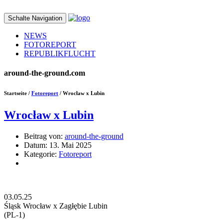
Schalte Navigation
NEWS
FOTOREPORT
REPUBLIKFLUCHT
around-the-ground.com
Startseite /
Fotoreport
/ Wrocław x Lubin
Wrocław x Lubin
Beitrag von:
around-the-ground
Datum:
13. Mai 2025
Kategorie:
Fotoreport
03.05.25
Śląsk Wrocław x Zagłębie Lubin
(PL-1)