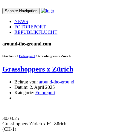
Schalte Navigation
NEWS
FOTOREPORT
REPUBLIKFLUCHT
around-the-ground.com
Startseite /
Fotoreport
/ Grasshoppers x Zürich
Grasshoppers x Zürich
Beitrag von:
around-the-ground
Datum:
2. April 2025
Kategorie:
Fotoreport
30.03.25
Grasshoppers Zürich x FC Zürich
(CH-1)