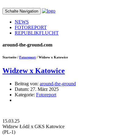
Schalte Navigation
NEWS
FOTOREPORT
REPUBLIKFLUCHT
around-the-ground.com
Startseite /
Fotoreport
/ Widzew x Katowice
Widzew x Katowice
Beitrag von:
around-the-ground
Datum:
27. März 2025
Kategorie:
Fotoreport
15.03.25
Widzew Łódź x GKS Katowice
(PL-1)