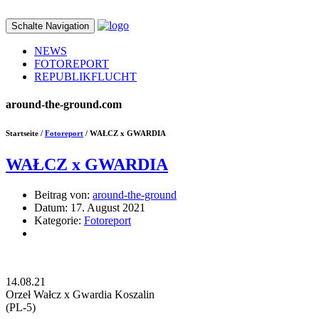
Schalte Navigation
NEWS
FOTOREPORT
REPUBLIKFLUCHT
around-the-ground.com
Startseite /
Fotoreport
/ WAŁCZ x GWARDIA
WAŁCZ x GWARDIA
Beitrag von:
around-the-ground
Datum:
17. August 2021
Kategorie:
Fotoreport
14.08.21
Orzeł Wałcz x Gwardia Koszalin
(PL-5)