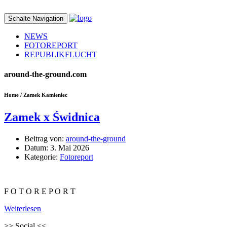
Schalte Navigation
NEWS
FOTOREPORT
REPUBLIKFLUCHT
around-the-ground.com
Home / Zamek Kamieniec
Zamek x Świdnica
Beitrag von:
around-the-ground
Datum:
3. Mai 2026
Kategorie:
Fotoreport
F O T O R E P O R T
Weiterlesen
>>
Social
<<